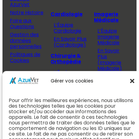
AzurVet
Notre Histoire
Cardiologie
Imagerie
Médicale
Foire aux
L’Équipe
Questions
Cardiologie
L’Équipe
Gestion des
Imagerie
En Savoir Plus
données
Médicale
(Cardiologie)
personnelles
En Savoir
Politiques de
Chirurgie &
Plus
Cookies
Orthopédie
(Imagerie
Médicale)
L’Équipe
Espace
Chirurgie &
Médecine
Propriétaire
Gérer vos cookies
Orthopédie
Interne
J’ai rendez-
En Savoir Plus
L’Équipe
vous
(Chirurgie &
Pour offrir les meilleures expériences, nous utilisons
Médecine
Orthopédie)
Prendre
des technologies telles que les cookies pour
Interne
rendez-vous
stocker et/ou accéder aux informations des
Dentisterie &
En Savoir
appareils. Le fait de consentir à ces technologies
Après mon
ORL
Plus
nous permettra de traiter des données telles que le
rendez-vous
(Médecine
comportement de navigation ou les ID uniques sur
L’Équipe
Interne)
ce site. Le fait de ne pas consentir ou de retirer son
Dentisterie &
Espace