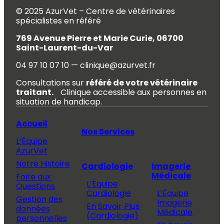
© 2025 AzurVet – Centre de vétérinaires
spécialistes en référé
769 Avenue Pierre et Marie Curie, 06700
Saint-Laurent-du-Var
04 97 10 07 10 — clinique@azurvet.fr
Consultations sur
référé de votre vétérinaire
traitant.
Clinique accessible aux personnes en
situation de handicap.
Accueil
Nos Services
L’Équipe
AzurVet
Notre Histoire
Cardiologie
Imagerie
Médicale
Foire aux
L’Équipe
Questions
Cardiologie
L’Équipe
Gestion des
Imagerie
En Savoir Plus
données
Médicale
(Cardiologie)
personnelles