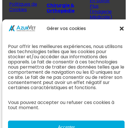
En Savoir
Politiques de
Chirurgie &
Plus
Cookies
Orthopédie
(Imagerie
Médicale)
L’Équipe
Espace
Chirurgie &
Médecine
Propriétaire
Gérer vos cookies
Orthopédie
Interne
J’ai rendez-
En Savoir Plus
L’Équipe
vous
(Chirurgie &
Pour offrir les meilleures expériences, nous utilisons
Médecine
Orthopédie)
Prendre
des technologies telles que les cookies pour
Interne
rendez-vous
stocker et/ou accéder aux informations des
Dentisterie &
En Savoir
appareils. Le fait de consentir à ces technologies
Après mon
ORL
Plus
nous permettra de traiter des données telles que le
rendez-vous
(Médecine
comportement de navigation ou les ID uniques sur
L’Équipe
Interne)
ce site. Le fait de ne pas consentir ou de retirer son
Dentisterie &
Espace
consentement peut avoir un effet négatif sur
ORL
Vétérinaire
Neurologie
certaines caractéristiques et fonctions.
En Savoir Plus
Référer un
L’Équipe
(Dentisterie &
cas
Neurologie
Vous pouvez accepter ou refuser ces cookies à
ORL)
tout moment.
Nous rejoindre
En Savoir
Hospitalisation
Plus
Le Blog
(Neurologie)
AzurVet
L’Équipe
Accepter