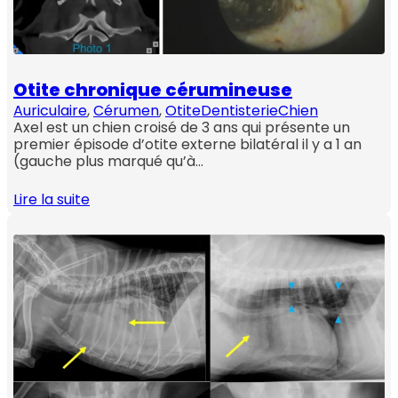
Otite chronique cérumineuse
Auriculaire
, 
Cérumen
, 
Otite
Dentisterie
Chien
Axel est un chien croisé de 3 ans qui présente un
premier épisode d’otite externe bilatéral il y a 1 an
(gauche plus marqué qu’à…
Lire la suite