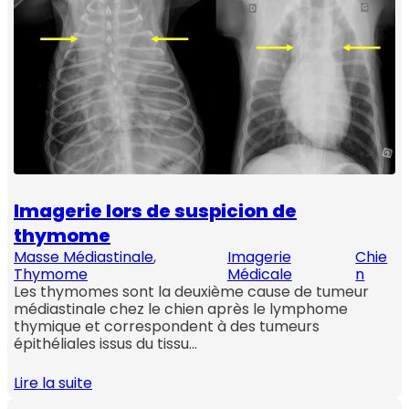
Imagerie lors de suspicion de
thymome
Masse Médiastinale
, 
Imagerie
Chie
Thymome
Médicale
n
Les thymomes sont la deuxième cause de tumeur
médiastinale chez le chien après le lymphome
thymique et correspondent à des tumeurs
épithéliales issus du tissu…
Lire la suite