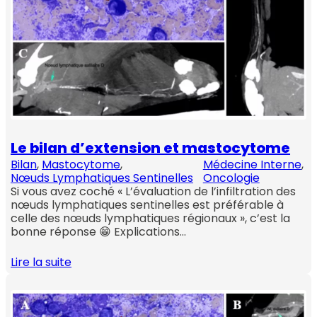
Le bilan d’extension et mastocytome
Bilan
, 
Mastocytome
, 
Médecine Interne
, 
Nœuds Lymphatiques Sentinelles
Oncologie
Si vous avez coché « L’évaluation de l’infiltration des
nœuds lymphatiques sentinelles est préférable à
celle des nœuds lymphatiques régionaux », c’est la
bonne réponse 😁 Explications…
Lire la suite