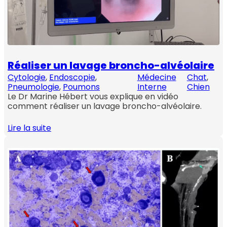
Réaliser un lavage broncho-alvéolaire
Cytologie
, 
Endoscopie
, 
Médecine
Chat
, 
Pneumologie
, 
Poumons
Interne
Chien
Le Dr Marine Hébert vous explique en vidéo
comment réaliser un lavage broncho-alvéolaire.
Lire la suite