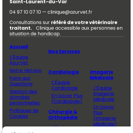
Saint-Laurent-du-Var
04 97 10 07 10 — clinique@azurvet.fr
Consultations sur
référé de votre vétérinaire
traitant.
Clinique accessible aux personnes en
situation de handicap.
Accueil
Nos Services
L’Équipe
AzurVet
Notre Histoire
Cardiologie
Imagerie
Médicale
Foire aux
L’Équipe
Questions
Cardiologie
L’Équipe
Gestion des
Imagerie
En Savoir Plus
données
Médicale
(Cardiologie)
personnelles
En Savoir
Politiques de
Chirurgie &
Plus
Cookies
Orthopédie
(Imagerie
Médicale)
L’Équipe
Espace