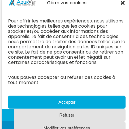
Chirurgie &
Médecine
Propriétaire
Gérer vos cookies
Orthopédie
Interne
J’ai rendez-
En Savoir Plus
L’Équipe
vous
(Chirurgie &
Pour offrir les meilleures expériences, nous utilisons
Médecine
Orthopédie)
Prendre
des technologies telles que les cookies pour
Interne
rendez-vous
stocker et/ou accéder aux informations des
Dentisterie &
En Savoir
appareils. Le fait de consentir à ces technologies
Après mon
ORL
Plus
nous permettra de traiter des données telles que le
rendez-vous
(Médecine
comportement de navigation ou les ID uniques sur
L’Équipe
Interne)
ce site. Le fait de ne pas consentir ou de retirer son
Dentisterie &
Espace
consentement peut avoir un effet négatif sur
ORL
Vétérinaire
Neurologie
certaines caractéristiques et fonctions.
En Savoir Plus
Référer un
L’Équipe
(Dentisterie &
cas
Vous pouvez accepter ou refuser ces cookies à
Neurologie
ORL)
tout moment.
Nous rejoindre
En Savoir
Hospitalisation
Plus
Le Blog
(Neurologie)
AzurVet
L’Équipe
Accepter
Hospitalisation
Oncologie
En Savoir Plus
Refuser
L’Équipe
(Hospitalisation)
Oncologie
Modifier vos préférences
En Savoir