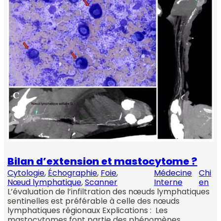
Bilan d’extension et mastocytome ?
Cytologie
, 
Échographie
, 
Foie
, 
Médecine
Chi
Nœud lymphatique
, 
Scanner
Interne
en
L’évaluation de l’infiltration des nœuds lymphatiques
sentinelles est préférable à celle des nœuds
lymphatiques régionaux Explications : Les
mastocytomes font partie des phénomènes